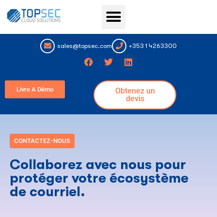
Topsec Services
Connexion au portail
sales@topsec.com
+353 1 4263300
Livre A Démo
Obtenez un
devis
CONTACTEZ-NOUS
Collaborez avec nous pour
protéger votre écosystème
de courriel.