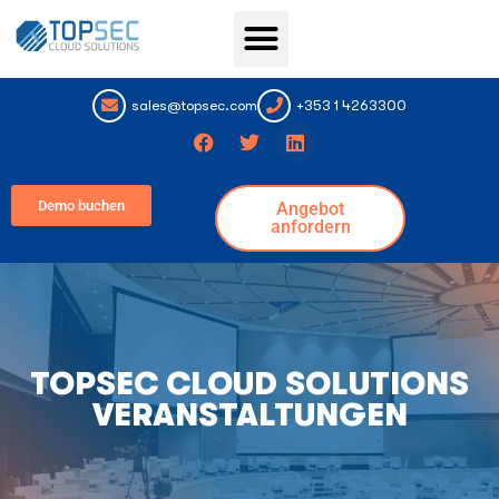
Topsec Services
sales@topsec.com
+353 1 4263300
Demo buchen
Angebot
anfordern
TOPSEC CLOUD SOLUTIONS
VERANSTALTUNGEN