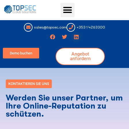
Topsec Services
sales@topsec.com
+353 1 4263300
Demo buchen
Angebot
anfordern
KONTAKTIEREN SIE UNS
Werden Sie unser Partner, um
Ihre Online-Reputation zu
schützen.