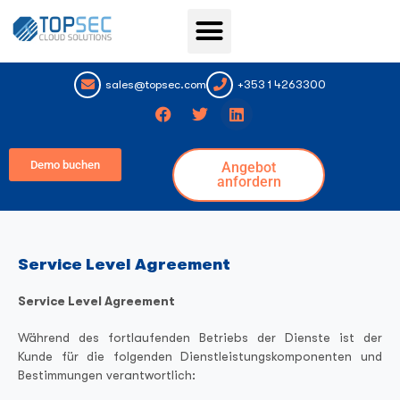
Topsec Services
sales@topsec.com
+353 1 4263300
Demo buchen
Angebot
anfordern
Service Level Agreement
Service Level Agreement
Während des fortlaufenden Betriebs der Dienste ist der
Kunde für die folgenden Dienstleistungskomponenten und
Bestimmungen verantwortlich: