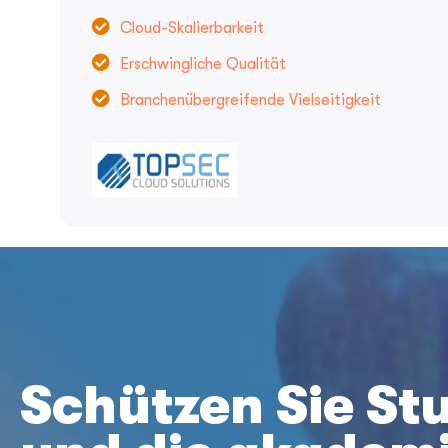
Cloud-Skalierbarkeit
Erschwingliche Qualität
Branchenübergreifende Vielseitigkeit
Schützen Sie St